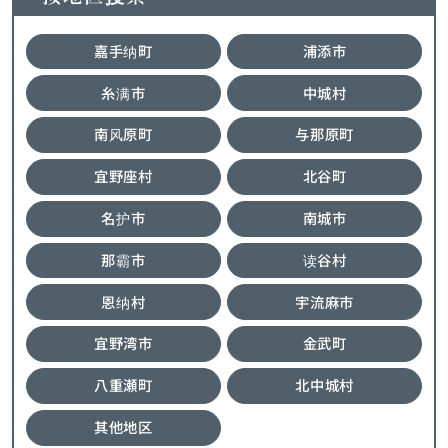
嘉手纳町
浦添市
糸满市
中城村
南风原町
与那原町
宜野座村
北谷町
名护市
南城市
那霸市
读谷村
恩纳村
宇流麻市
宜野湾市
金武町
八重瀬町
北中城村
其他地区