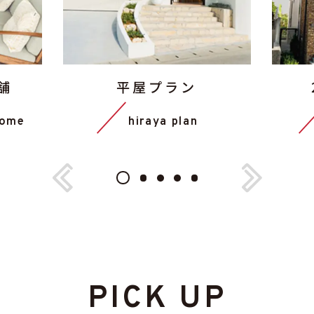
舗
平屋プラン
home
hiraya plan
PICK UP