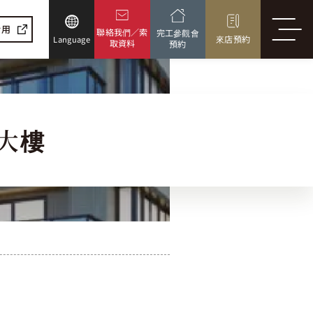
活用
聯絡我們／索
完工參觀會
來店預約
Language
取資料
預約
大樓