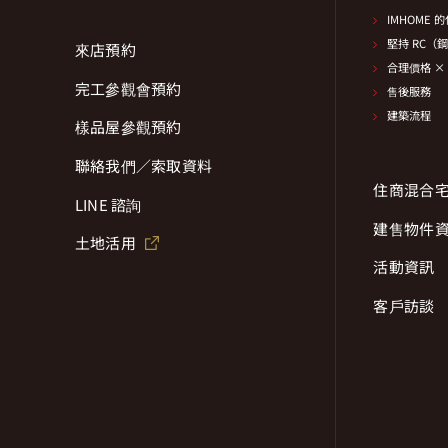
IMHOME
堅持 RC（
來店預約
合理價格 ×
完工參觀會預約
售後服務
建築流程
樣品屋參觀預約
聯絡我們／索取資料
住商混合
LINE 諮詢
建售物件
土地活用
活動資訊
客戶訪談