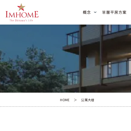
概
念
單
層
平
房
方
案
HOME
公寓大樓