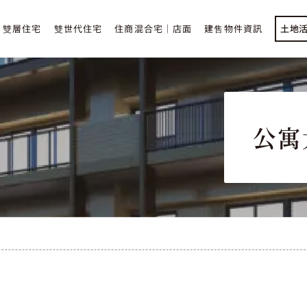
雙
層
住
宅
雙
世
代
住
宅
住
商
混
合
宅
｜
店
面
建
售
物
件
資
訊
土地
公寓