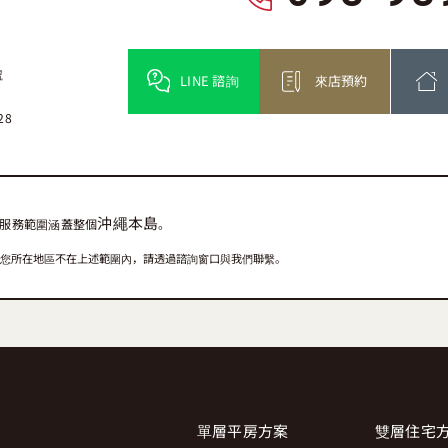
號
LINE 諮詢
來店預約
28
沖繩本島
服務範圍涵蓋整個
。
您所在地區不在上述範圍內，請透過諮詢窗口與我們聯繫。
單層平房方案
雙層住宅