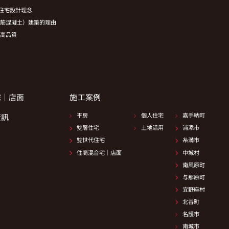
 的住宅設計理念
鋼筋混凝土）建築的理由
 高品質
宅｜店面
施工案例
平房
個人住宅
嘉手納町
資訊
雙層住宅
土地活用
浦添市
雙世代住宅
糸満市
住商混合宅｜店面
中城村
南風原町
与那原町
宜野座村
北谷町
名護市
南城市